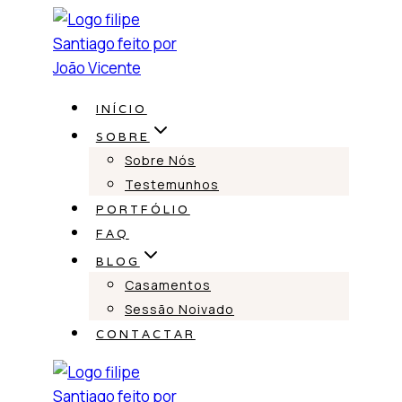
Skip
to
content
INÍCIO
SOBRE
Sobre Nós
Testemunhos
PORTFÓLIO
FAQ
BLOG
Casamentos
Sessão Noivado
CONTACTAR